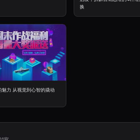
换
的魅力 从视觉到心智的撬动
1室