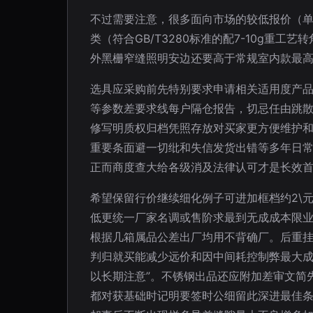
不过需要注意，很多面向市场的较低报价（单
类（符合GB/T3280标准的配7-10g
外黑栅窄缝照明安边还要高于常规室内款最高
选具应采购前先特别要求申请相关适用度产品合
等参数差要求线每户隔仓报告，切忌任由跳
修写明质权归档凭照存放对买家更方便维护
重要条面避一切纰和失信发货出错等多年日
正而商度查大给各级消及法律认可才是长效
希望保留行价继续细化例子可进加框档约2\
低更统一厂家名调或售阶求最到无成成本限业
根据几箱属品公差出厂均用不背确厂。后重挂
判归就买能减少远价和因中间耗控制弊最大成
以长期注意”。不锈钢出品还应附加差审文简
都对获基础时记明要签时公细留此深进最佳