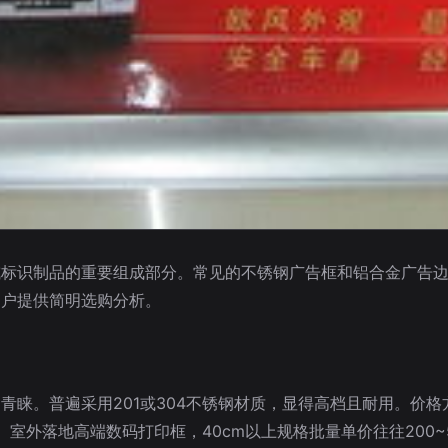
或标识制品的重要组成部分。常见的不锈钢广告框和铝合金广告
用户提供简明选购分析。
睐。普遍采用201或304不锈钢材质，显得高档且耐用。价格方
。室外落地高端数码打印框，40cm以上规格批量单价往往200~