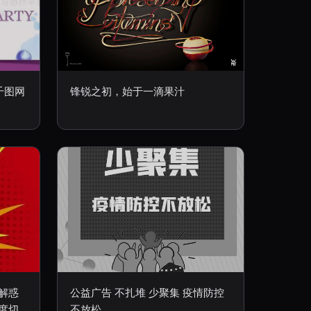
千图网
锋锐之初，始于一滴果汁
解惑
公益广告 不扎堆 少聚集 疫情防控
度切
不放松