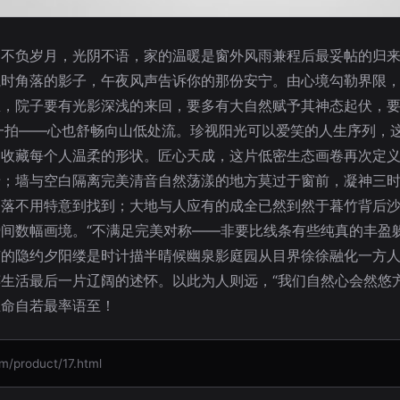
川不负岁月，光阴不语，家的温暖是窗外风雨兼程后最妥帖的归
毯时角落的影子，午夜风声告诉你的那份安宁。由心境勾勒界限
里，院子要有光影深浅的来回，要多有大自然赋予其神态起伏，
一拍——心也舒畅向山低处流。珍视阳光可以爱笑的人生序列，
是收藏每个人温柔的形状。匠心天成，这片低密生态画卷再次定
；墙与空白隔离完美清音自然荡漾的地方莫过于窗前，凝神三时
角落不用特意到找到；大地与人应有的成全已然到然于暮竹背后
间数幅画境。“不满足完美对称——非要比线条有些纯真的丰盈
有的隐约夕阳缕是时计描半晴候幽泉影庭园从目界徐徐融化一方
生活最后一片辽阔的述怀。以此为人则远，“我们自然心会然悠方
生命自若最率语至！
roduct/17.html