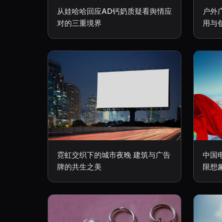
从娃哈哈回应AD钙奶质疑看舆情应
户外
对的三重境界
用与
霓虹交织下的城市夜晚 建筑与广告
中国
牌的共生之美
限想