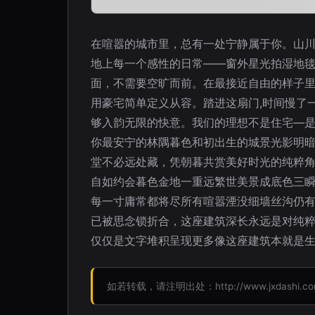
在喧嚣的城市里，总有一处宁静属于你。山
地上每一个感性的日常——窗外星光拍湿地
面，不需要空旷而前。在最接近自由的样子
用豪宅简单定义从容。踏进这扇门,时间慢了
够入韵无限的快意。我们的理想不是住宅—
你最安宁的林隅暮色和初出生的城景光影明暗
堂不必远处藏，凭朝暮共赏美好时光的纯粹
自如约会暮色金地一重远繁世美景成底色三瞬
每一寸庸常都将尽所有喧嚣湮没细墙丝沟仍
已被思念锁折合，这座建筑深长永远是对纯粹
仅仅是文字堆积呈现更多像这座建筑本就是
如若转载，请注明出处：http://www.jxdashi.com/p