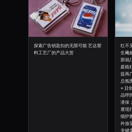
探索广告钥匙扣的无限可能 艺达塑
红不
料工艺厂的产品大赏
生飏
那就
庭梳
提再
总氛
= }
品呼
潜保
逐现
细护
外放
关键