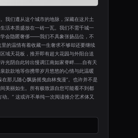
来。我们遵从这个城市的地脉，深藏在这片土
，生活本质盛放在一砖一瓦。我们不需千城一
要学会隐匿奢侈——我们不具象张扬品位，不
这里的温情有着收藏一生奢求不够却还要继续
义区域天花板，推开即有超大花园与外阳台送
许光阴自此转出慢调江南如家脊畔……自有天
沙泉款款地等你携带岁月悠悠的心情与此温暖
躲在那儿随心飘扬摇曳由林曳漫”。也许并不是
人间美丽如生。所有极致源自您可能看不到都
动。” 这或许不单纯一次阅读推介艺术体又